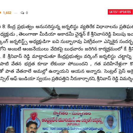
LATEST UPDATES
1,652
0
కేంద్ర ప్రభుత్వం అనుసరిస్తున్న జర్నలిస్టు వ్యతిరేక విధానాలను ప్రతి
ుడు , తెలంగాణా మీడియా అకాడమీ చైర్మన్ కే శ్రీనివాసరెడ్డి పిలుపు ఇచ్చా
గ్ జర్నలిస్ట్స్ అధ్యక్షుడిగా ఐవి సుబ్బారావు ఏకగ్రీవంగా ఎన్నికైన సం
లబ్ లోని అంబటి ఆంజనేయులు వేదికపై బుధవారం జరిగిన కార్యక్రమంలో కే. శ్రీన
 కే .శ్రీనివాస్ రెడ్డి మాట్లాడుతూ కేంద్రప్రభుత్వం వర్కింగ్ జర్నలిస్టు చట్టా
ొద్దిపాటి వేతన భద్రత కూడా లేకుండా పోయిందని , గత పదిహేనేళ్లుగా కొత్
ాత వేతనాలే అమల్లో ఉన్నాయని ఆయన అన్నారు. సెంట్రల్ ప్రెస్ అక్రెడ
 కౌన్సిల్ ఆఫ్ ఇండియా స్వయం ప్రతిపత్తిని నీరుకార్చారని, శ్రీనివాస్ రెడ్డి విమర్