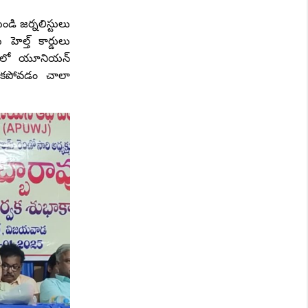
ండి జర్నలిస్టులు
ెల్త్ కార్డులు
త్తులో యూనియన్
కపోవడం చాలా