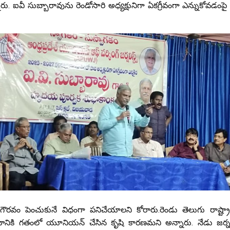
. ఐవీ సుబ్బారావును రెండోసారి అధ్యక్షునిగా ఏకగ్రీవంగా ఎన్నుకోవడం
ి గౌరవం పెంచుకునే విధంగా పనిచేయాలని కోరారు.రెండు తెలుగు రాష్ట్రాల
నికి గతంలో యూనియన్ చేసిన కృషి కారణమని అన్నారు. నేడు జర్నల