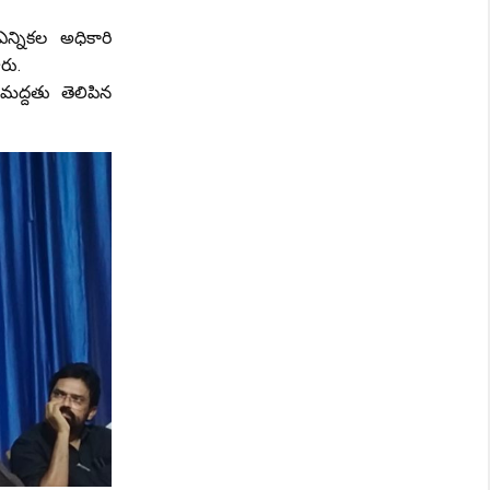
 ఎన్నికల అధికారి
రు.
మద్దతు తెలిపిన