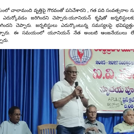
 సమయంలో చాలామంది వృత్తిపై గౌరవంతో పనిచేశారని , గత పది సంవత్సరాల ను
దుర్కోవడం జరిగిందని చెప్పారు.యూనియన్ కృషితో జర్నలిస్టులకు హ
గిందని చెప్పారు. జర్నలిస్టులు ఎదుర్కొంటున్న సమస్యలపై భవిష్య
చెప్పారు. ఈ సమయంలో యూనియన్ నేత అంబటి ఆంజనేయులు లే
పారు.