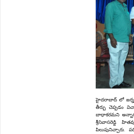
హైదరాబాద్ లో జర్నల
తీర్పు చెప్పడం వి
బాధాకరమని అన్నారు.
శ్రీనివాసరెడ్డి హ
పిలుపునిచ్చారు. ప