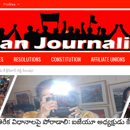
Profiles
ES
RESOLUTIONS
CONSTITUTION
AFFILIATE UNIONS
.శ్రీనివాస్ రెడ్డి పిలుపు!
యతిరేక విధానాలపై పోరాడాలి: ఐజేయూ అధ్యక్షుడు కే.శ