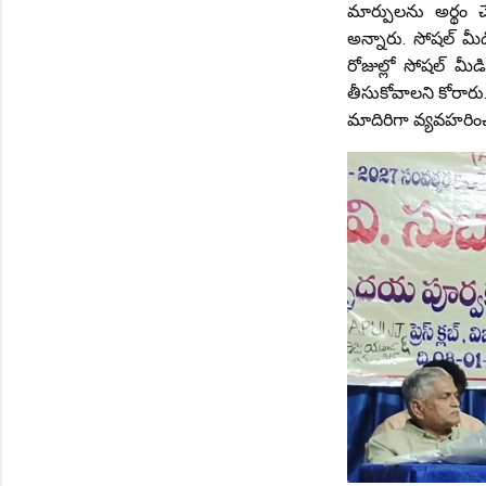
మార్పులను అర్థం 
అన్నారు. సోషల్ మీడ
రోజుల్లో సోషల్ మీ
తీసుకోవాలని కోరారు.
మాదిరిగా వ్యవహరించదని