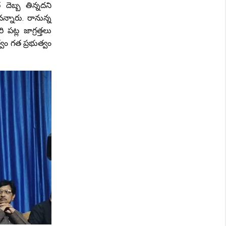
దెబ్బ తిన్నదని
న్నారు. రానున్న
ట్ల జాగ్రత్తలు
్వం గత ప్రభుత్వం