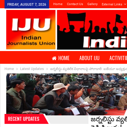
Home
Contact Us
Gallery
FRIDAY, AUGUST 7, 2026
External Links
HOME
ABOUT IJU
ACTIVITI
Home
Latest Updates
జర్నలిస్టు వ్యతిరేక విధానాలపై పోరాడాలి: ఐజేయూ అధ్యక్షుడు కే
జర్నలిస్టు వ్
RECENT UPDATES