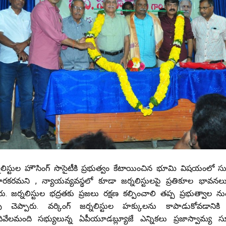
ిస్టుల హౌసింగ్ సొసైటీకి ప్రభుత్వం కేటాయించిన భూమి విషయంలో సుప్రీం
చారకరమని , న్యాయవ్యవస్థలో కూడా జర్నలిస్టులపై ప్రతికూల భావనలు
 జర్నలిస్టుల భద్రతకు ప్రజలు రక్షణ కల్పించాలి తప్ప ప్రభుత్వాల ను
ితవు చెప్పారు. వర్కింగ్ జర్నలిస్టుల హక్కులను కాపాడుకోవడానిక
దివేలమంది సభ్యులున్న ఏపీయూడబ్ల్యూజే ఎన్నికలు ప్రజాస్వామ్య స్