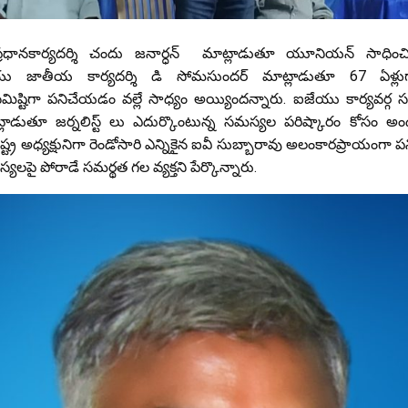
ప్రధానకార్యదర్శి చందు జనార్ధన్ ‌ మాట్లాడుతూ యూనియన్ సాధి
ేయు జాతీయ కార్యదర్శి డి సోమసుందర్ మాట్లాడుతూ 67 ఏళ్
ిష్టిగా పనిచేయడం వల్లే సాధ్యం అయ్యిందన్నారు. ఐజేయు కార్యవర్గ 
్లాడుతూ జర్నలిస్ట్ లు ఎదుర్కొంటున్న సమస్యల పరిష్కారం కోసం అం
ట్ర అధ్యక్షునిగా రెండోసారి ఎన్నికైన ఐవీ సుబ్బారావు అలంకారప్రాయంగా పనిచ
్యలపై పోరాడే సమర్థత గల వ్యక్తని పేర్కొన్నారు.