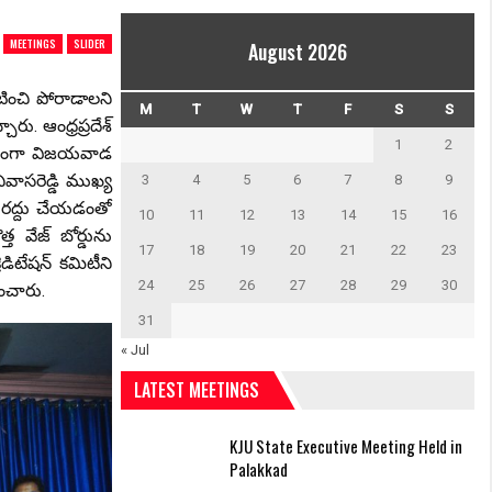
MEETINGS
SLIDER
August 2026
ఘటించి పోరాడాలని
M
T
W
T
F
S
S
రు. ఆంధ్రప్రదేశ్
1
2
దర్భంగా విజయవాడ
ివాసరెడ్డి ముఖ్య
3
4
5
6
7
8
9
న్ని రద్దు చేయడంతో
10
11
12
13
14
15
16
త వేజ్ బోర్డును
17
18
19
20
21
22
23
ిటేషన్ కమిటీని
24
25
26
27
28
29
30
శించారు.
31
« Jul
LATEST MEETINGS
KJU State Executive Meeting Held in
Palakkad