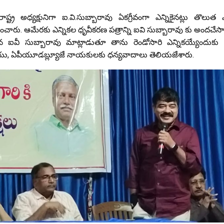
 రాష్ట్ర అధ్యక్షునిగా ఐ.వి.సుబ్బారావు ఏకగ్రీవంగా ఎన్నికైనట్లు తొలుత
ించారు. ఆమేరకు ఎన్నికల ధృవీకరణ పత్రాన్ని ఐవి సుబ్బారావు కు అందచేసా
ికైన ఐవీ సుబ్బారావు మాట్లాడుతూ తాను రెండోసారి ఎన్నికయ్యేందుకు 
జేయు, ఏపీయూడబ్ల్యూజే నాయకులకు ధన్యవాదాలు తెలియజేశారు.