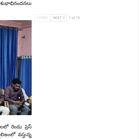
పై శుభాభినందనలు
PREV
NEXT
1 of 15
లో రెండు ప్రెస్
ిజంలో వస్తున్న