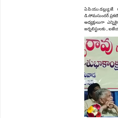
ఏ.పి.యు.డబ్ల్యు.జే.
డి.సోమసుందర్ ప్రకట
అధ్యక్షులుగా ఎన్న
జర్నలిస్టులకు , ఐ