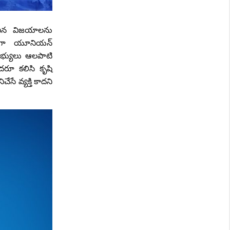
ంచిన విజయాలను
లుగా యూనియన్
సభ్యులు ఆలపాటి
దరూ కలిసి కృషి
ేసే వ్యక్తి కాదని