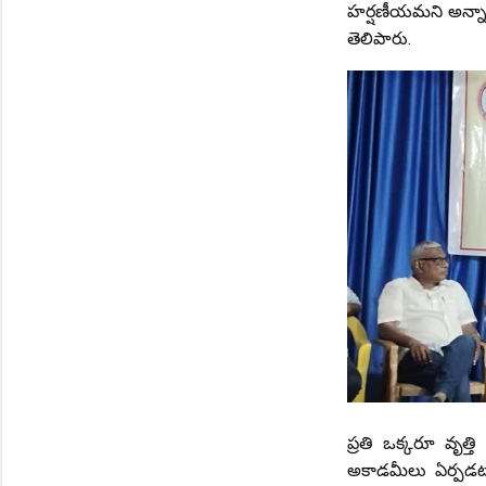
హర్షణీయమని అన్నారు
తెలిపారు.
ప్రతి ఒక్కరూ వృత్త
అకాడమీలు ఏర్పడటా