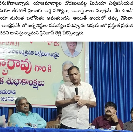
చేసుకోవాలన్నారు. యాజమాన్యాల ధోరణులవల్ల మీడియా విశ్వసనీయత 
ియా లేకపోతే ప్రజలకు అర్ధ సత్యాలు, అవాస్తవాలు మాత్రమే చేరి ఉండేవ
డియా మరింత బలోపేతం అవుతుందని, అయితే అందులో తప్పు చేసేవారి ప
 ఆంధ్రప్రదేశ్ లో జర్నలిస్టుల సమస్యల పరిష్కారం విషయంలో ప్రస్తుత ప్రభుత
 భావిస్తున్నామని శ్రీనివాస్ రెడ్డి పేర్కొన్నారు.