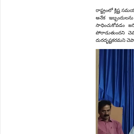
రాష్ట్రంలో క్లిష్ట
అనేక ఇబ్బందులను ఎ
సాధించుకోవడం జరి
పోరాడుతుందని 
దురదృష్టకరమని చెప్