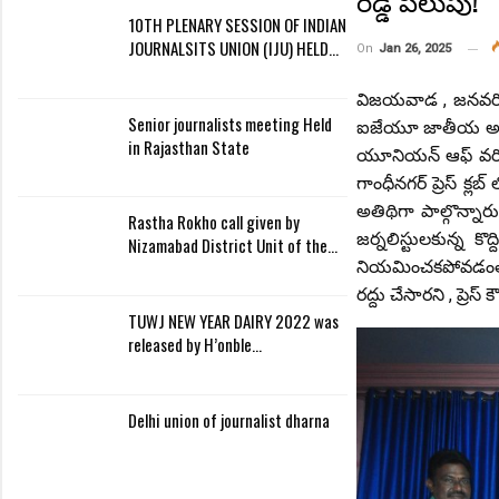
రెడ్డి పిలుపు!
10TH PLENARY SESSION OF INDIAN
JOURNALSITS UNION (IJU) HELD…
On
Jan 26, 2025
విజయవాడ , జనవరి 8: 
Senior journalists meeting Held
ఐజేయూ జాతీయ అధ్యక్ష
in Rajasthan State
యూనియన్ ఆఫ్ వర్కిం
గాంధీనగర్ ప్రెస్ క్
అతిథిగా పాల్గొన్నారు.
Rastha Rokho call given by
జర్నలిస్టులకున్న క
Nizamabad District Unit of the…
నియమించకపోవడంతో ప
రద్దు చేసారని , ప్రెస్
TUWJ NEW YEAR DAIRY 2022 was
released by H’onble…
Delhi union of journalist dharna